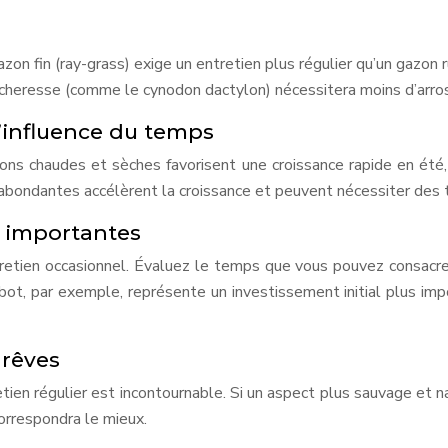
n fin (ray-grass) exige un entretien plus régulier qu’un gazon r
 sécheresse (comme le cynodon dactylon) nécessitera moins d’arr
l’influence du temps
ons chaudes et sèches favorisent une croissance rapide en été, 
s abondantes accélèrent la croissance et peuvent nécessiter des 
s importantes
retien occasionnel. Évaluez le temps que vous pouvez consacrer 
obot, par exemple, représente un investissement initial plus im
 rêves
ien régulier est incontournable. Si un aspect plus sauvage et na
orrespondra le mieux.