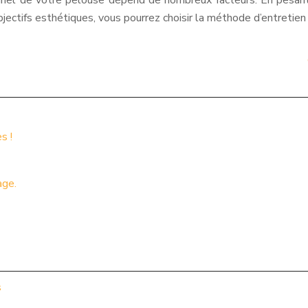
sionnel de votre pelouse dépend de nombreux facteurs. En pesa
ctifs esthétiques, vous pourrez choisir la méthode d’entretien l
s !
age.
s