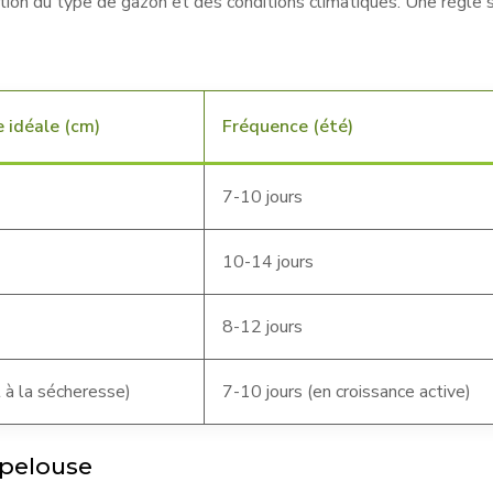
on du type de gazon et des conditions climatiques. Une règle si
 idéale (cm)
Fréquence (été)
7-10 jours
10-14 jours
8-12 jours
t à la sécheresse)
7-10 jours (en croissance active)
 pelouse