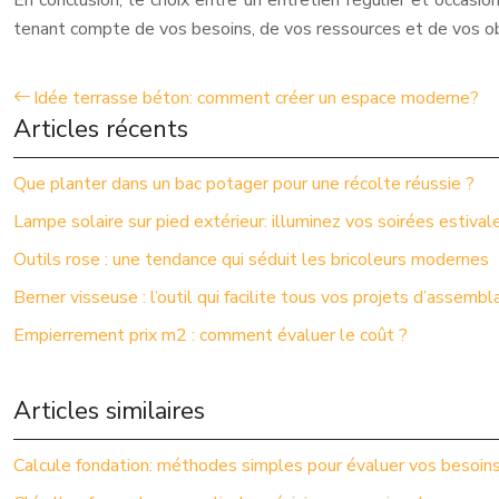
En conclusion, le choix entre un entretien régulier et occa
tenant compte de vos besoins, de vos ressources et de vos obje
Idée terrasse béton: comment créer un espace moderne?
Articles récents
Que planter dans un bac potager pour une récolte réussie ?
Lampe solaire sur pied extérieur: illuminez vos soirées estivale
Outils rose : une tendance qui séduit les bricoleurs modernes
Berner visseuse : l’outil qui facilite tous vos projets d’assembl
Empierrement prix m2 : comment évaluer le coût ?
Articles similaires
Calcule fondation: méthodes simples pour évaluer vos besoin