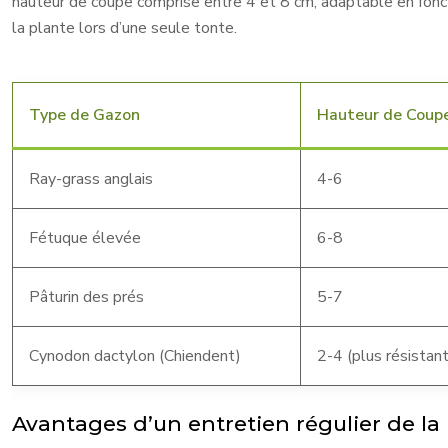
hauteur de coupe comprise entre 4 et 8 cm, adaptable en foncti
la plante lors d’une seule tonte.
Type de Gazon
Hauteur de Coupe
Ray-grass anglais
4-6
Fétuque élevée
6-8
Pâturin des prés
5-7
Cynodon dactylon (Chiendent)
2-4 (plus résistan
Avantages d’un entretien régulier de la