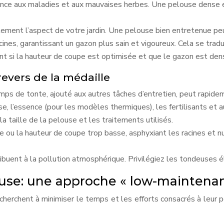
tance aux maladies et aux mauvaises herbes. Une pelouse dense e
lement l’aspect de votre jardin. Une pelouse bien entretenue pe
cines, garantissant un gazon plus sain et vigoureux. Cela se trad
t si la hauteur de coupe est optimisée et que le gazon est den
revers de la médaille
ps de tonte, ajouté aux autres tâches d’entretien, peut rapide
se, l’essence (pour les modèles thermiques), les fertilisants et 
taille de la pelouse et les traitements utilisés.
 ou la hauteur de coupe trop basse, asphyxiant les racines et nu
buent à la pollution atmosphérique. Privilégiez les tondeuses é
louse: une approche « low-maintena
 cherchent à minimiser le temps et les efforts consacrés à leur 