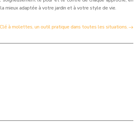
nt soigneusement le pour et le contre de chaque approche, en
a mieux adaptée à votre jardin et à votre style de vie.
Clé à molettes, un outil pratique dans toutes les situations.